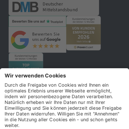
Deutscher
Mittelstandsbund
© 2026 121WATT GmbH
Über uns
Presse
FAQ
Impressum
Datenschutz