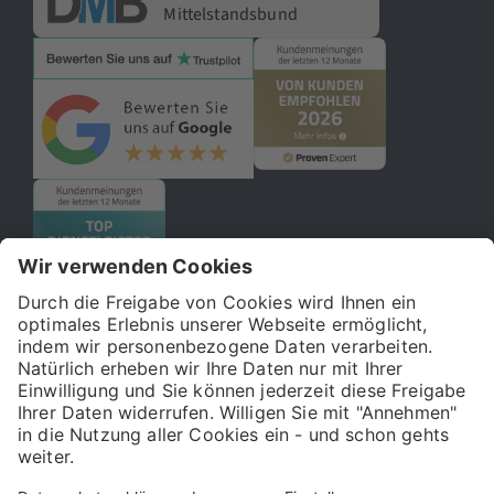
Mittelstandsbund
© 2026 121WATT GmbH
Über uns
Presse
FAQ
Impressum
Datenschutz