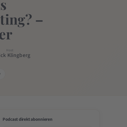
s
ting? –
er
Host
ick Klingberg
e
Podcast direkt abonnieren