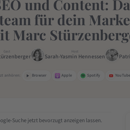
SEO und Content: Da
eam für dein Marke
it Marc Stürzenberg
Gast
Host
türzenberger
Sarah-Yasmin Hennessen
Patr
tzt anhören:
Browser
Apple
Spotify
YouTub
ogle-Suche jetzt bevorzugt anzeigen lassen.