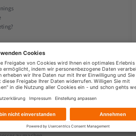
rnings
e
ting?
ttps://www.wdfidf-tool.com/
le.com/webstore/detail/seo-meta-in-1-
hl=de
r dich?
 besser zu machen.