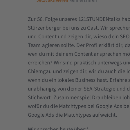
Jetzt aktivieren
Mehr erfahren
Zur 56. Folge unseres 121STUNDENtalks ha
Stürzenberger bei uns zu Gast. Wir sprech
und Content und zeigen dir, wieso dein S
Team agieren sollte. Der Profi erklärt dir
wen du mit deinem Content ansprechen möc
erreichen? Wir sind praktisch unterwegs u
Chiemgau und zeigen dir, wir du auch die 
wenn du ein lokales Business hast. Erfahre
unabhängig von deiner SEA-Strategie und de
Stichwort: Zusammenspiel Dranbleiben lohn
wofür du die Matchtypes bei Google Ads benö
Google Ads die Matchtypes aufweicht.
Wir sprechen heute über:*