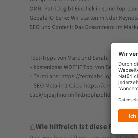
OMR: Patrick gibt Einblick in seine Top-Lea
Google IO Serie: Wir starten mit der Keynot
SEO und Content: Das Dreamteam im Marke
Tool-Tipps von Marc und Sarah:
– kostenloses WDF*IF Tool von Seobility: h
– TermLabs: https://termlabs.io/
– SEO Meta in 1 Click: https://chrome.goog
click/bjogjfinolnhfhkbipphpdlldadpnmhc?
Wie hilfreich ist diese Folge fü
Dein Feedback hilft uns, den Podcast noch