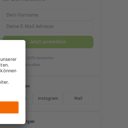
14-tägig & 100% kostenlos
Jederzeit kündbar
Folge teilen
LinkedIn
Instagram
Mail
Passende Folgen