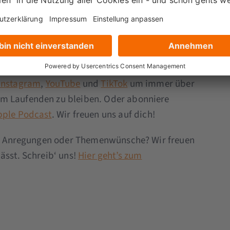
-Tipps, -Tricks und -Trends erhalten? Dann
Instagram
,
YouTube
und
TikTok
um immer über
em Laufenden zu bleiben. Oder abonniere
pple Podcast
. Wir freuen uns auf dich!
tik, Anregungen oder Themenwünsche? Wir freuen
ässt. Schreib‘ uns!
Hier geht’s zum