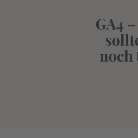
GA4 –
soll
noch 