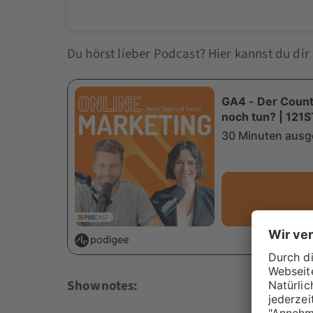
Du hörst lieber Podcast? Hier kannst du dir 
Shownotes: