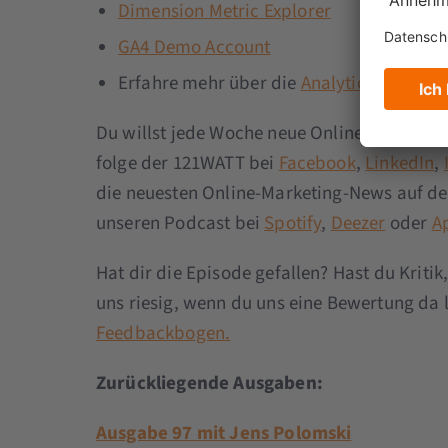
Dimension Metric Explorer
GA4 Demo Account
Erfahre mehr über die
Analyticsfreaks
Du willst jede Woche neue Online-Marketing
folge der 121WATT bei
Facebook
,
LinkedIn
,
die neuesten Online-Marketing-News auf d
unseren Podcast bei
Spotify
,
Deezer
oder
A
Hat dir die Episode gefallen? Hast du Kri
uns riesig, wenn du uns eine Bewertung da l
Feedbackbogen.
Zurückliegende Ausgaben:
Ausgabe 97 mit Jens Polomski