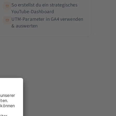
So erstellst du ein strategisches
YouTube-Dashboard
UTM-Parameter in GA4 verwenden
& auswerten