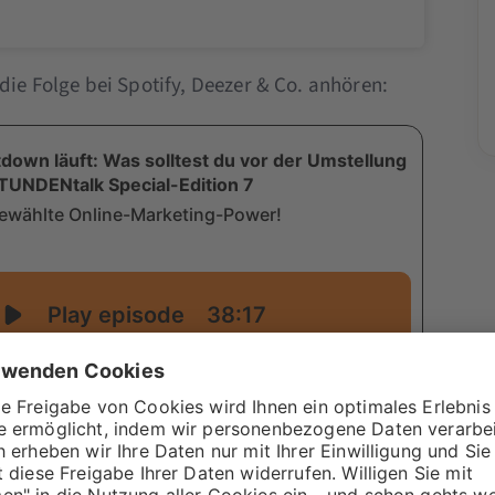
die Folge bei Spotify, Deezer & Co. anhören: