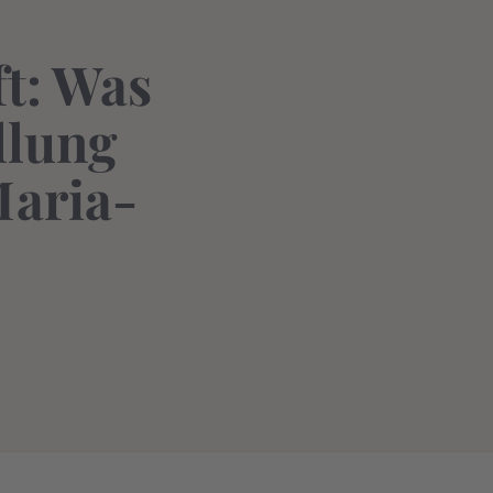
t: Was
llung
Maria-