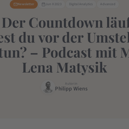
Newsletter
Jun II 2023
Digital Analytics
Advanced
 Der Countdown läuf
test du vor der Umste
tun? – Podcast mit 
Lena Matysik
Autor:in
Philipp Wiens