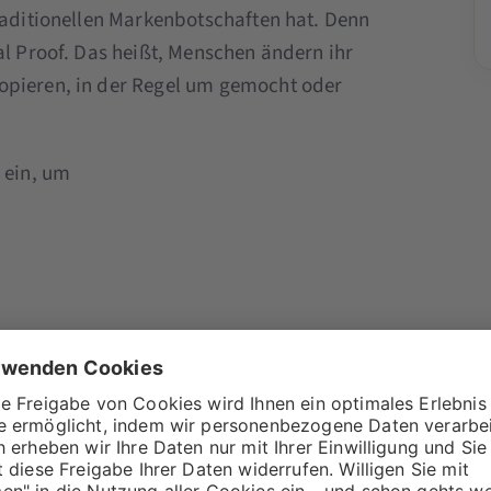
traditionellen Markenbotschaften hat. Denn
al Proof. Das heißt, Menschen ändern ihr
opieren, in der Regel um gemocht oder
 ein, um
uyer Personas, Dr. Christina Jacker-Hundt,
berblick, worum es beim Influencer Marketing