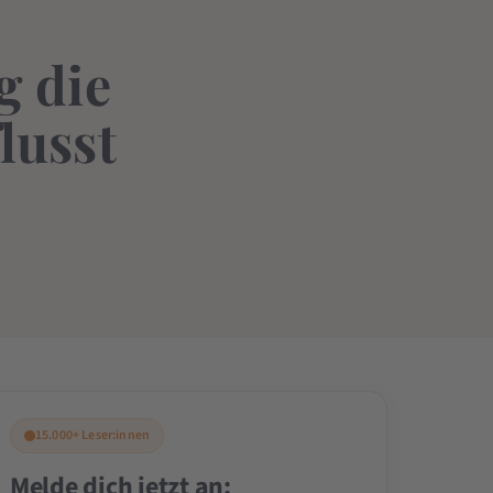
g die
lusst
15.000+ Leser:innen
Melde dich jetzt an: