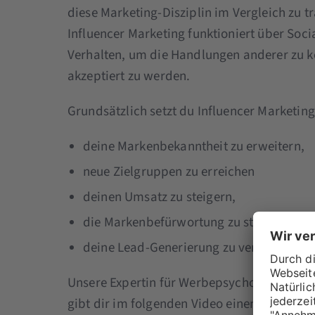
diese Marketing-Disziplin im Vergleich zu 
Influencer Marketing funktioniert über Soci
Verhalten, um die Handlungen anderer zu k
akzeptiert zu werden.
Grundsätzlich setzt du Influencer Marketing
deine Markenbekanntheit zu erweitern,
neue Zielgruppen zu erreichen
deinen Umsatz zu steigern,
die Markenbefürwortung zu stärken und
deine Lead-Generierung zu verbessern.
Unsere Expertin für Werbepsychologie und B
gibt dir im folgenden Video einen kurzen Ü