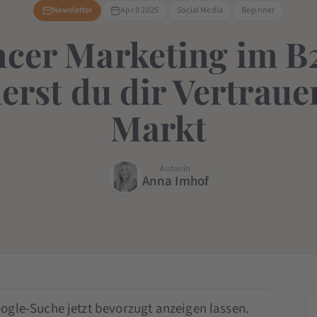
Newsletter
Apr II 2025
Social Media
Beginner
ncer Marketing im B
herst du dir Vertraue
Markt
Autor:in
Anna Imhof
ogle-Suche jetzt bevorzugt anzeigen lassen.