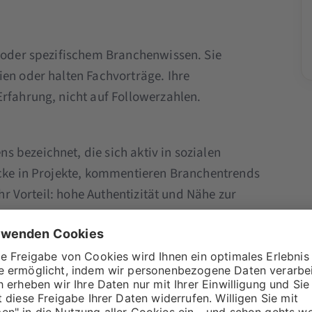
e oder spezifischem Branchenwissen. Sie
ien oder halten Fachvorträge. Ihre
Erfahrung, nicht auf Followerzahlen.
 bezeichnet, die sich aktiv in sozialen
icke in Projekte, kommentieren Branchentrends
Ihr Vorteil: hohe Authentizität und Nähe zur
nen
ichweite auf, z. B. über LinkedIn, Podcasts
tants oder Speaker mit starkem Personal