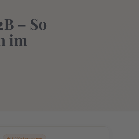
2B – So
n im
15.000+ Leser:innen