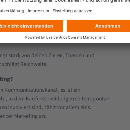
 und damit direkten Zugang zur Zielgruppe.
r Community. Besonders im B2B lohnen sich
oft tiefe Beziehungen zu ihrer Zielgruppe
 erreichen.
ngt stark von deinen Zielen, Themen und
z schlägt Reichweite.
ting?
in Kommunikationskanal, es ist ein
ld, in dem Kaufentscheidungen selten spontan
 involviert sind, zählt vor allem eins:
uencer Marketing an.