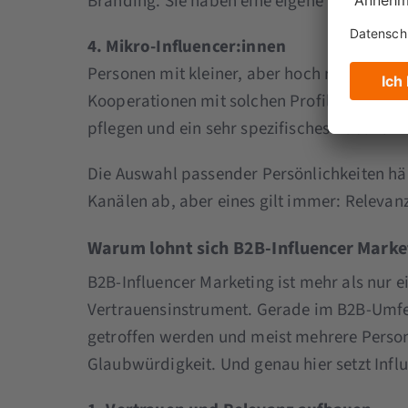
Branding. Sie haben eine eigene Community
4. Mikro-Influencer:innen
Personen mit kleiner, aber hoch relevante
Kooperationen mit solchen Profilen, da sie 
pflegen und ein sehr spezifisches Publikum
Die Auswahl passender Persönlichkeiten hä
Kanälen ab, aber eines gilt immer: Relevan
Warum lohnt sich B2B-Influencer Marke
B2B-Influencer Marketing ist mehr als nur e
Vertrauensinstrument. Gerade im B2B-Umfe
getroffen werden und meist mehrere Personen
Glaubwürdigkeit. Und genau hier setzt Infl