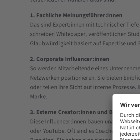
1. Fachliche Meinungsführer:innen
Das sind Expert:innen mit technischer Tief
schreiben Whitepaper, veröffentlichen Stud
Glaubwürdigkeit basiert auf Expertise und 
2. Corporate Influencer:innen
So werden Mitarbeitende eines Unternehmens
Netzwerken positionieren. Sie bieten Einbl
oder teilen ihre Sicht auf interne Prozesse. 
Marke.
3. Externe Creator:innen und Berater:in
Diese Influencer:innen bauen unabhängig Re
oder YouTube. Oft sind es Coaches, Consul