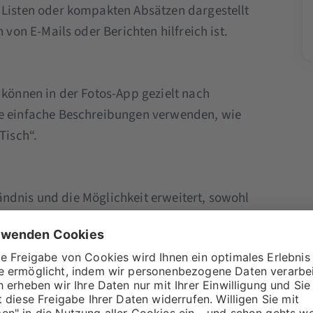
n Listen oder kompakten Absätzen dargestellt
von E-Mails oder Berichten hilfreich ist.
 können in der Fotos-App gezielt nach
 einfache Beschreibungen verwenden, wie
Tisch“.
ndnis und die Möglichkeit erweitert, sowohl
en. Siri kann zudem auf Systemwissen zugreifen,
n der Geräte zu beantworten.