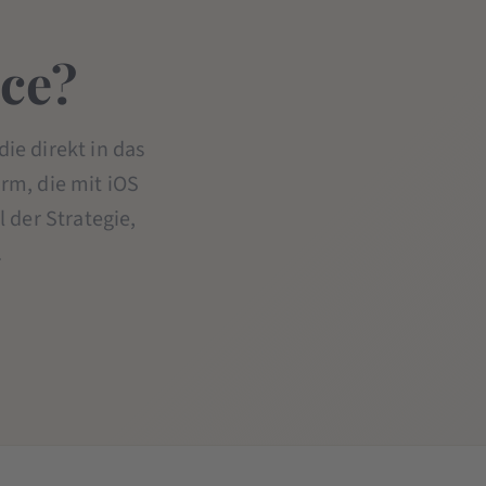
nce?
die direkt in das
orm, die mit iOS
 der Strategie,
.