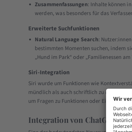
Zusammenfassungen
: Inhalte können i
werden, was besonders für das Verfassen 
Erweiterte Suchfunktionen
Natural Language Search
: Nutzer:innen
bestimmten Momenten suchen, indem sie
„Hund im Park“ oder „Familienessen am 
Siri-Integration
Siri wurde um Funktionen wie Kontextverstä
mündlich als auch schriftlich zu interagier
um Fragen zu Funktionen oder Einstellunge
Integration von ChatGPT