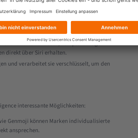
 Integration von
ChatGPT
in Apple Intelligence.
e KI-Funktionen zuzugreifen, ohne zusätzliche
 Schreibwerkzeuge können mit ChatGPT genutzt
n zu beantworten.
kreative Texte verfassen, komplexe Fragen
en direkt über Siri erhalten.
en und verarbeitet sie verschlüsselt, um den
ligence interessante Möglichkeiten:
 wie Genmoji können Marken individualisierte
irekt ansprechen.