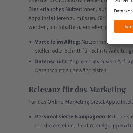
Eine der bedeutendsten Neuerungen ist die
Dies erlaubt es Nutzer:innen, auf generativ
Apps installieren zu müssen. Siri und die
werden, um Inhalte zu erstellen oder Frage
Vorteile im Alltag
: Nutzer:innen können 
stellen oder Schritt-für-Schritt-Anleitung
Datenschutz
: Apple anonymisiert Anfrag
Datenschutz zu gewährleisten.
Relevanz für das Marketing
Für das Online-Marketing bietet Apple Intel
Personalisierte Kampagnen
: Mit Tools
Inhalte erstellen, die ihre Zielgruppen d