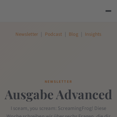
Newsletter
|
Podcast
|
Blog
|
Insights
NEWSLETTER
Ausgabe Advanced
I sceam, you scream: ScreamingFrog! Diese
Woche schreiben wir über sechs Fragen, die dir