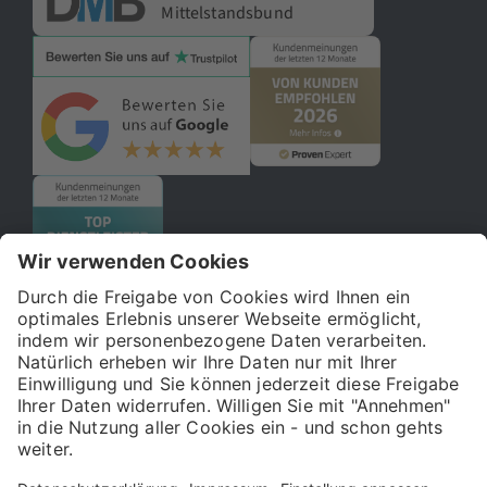
Mittelstandsbund
© 2026 121WATT GmbH
Über uns
Presse
FAQ
Impressum
Datenschutz