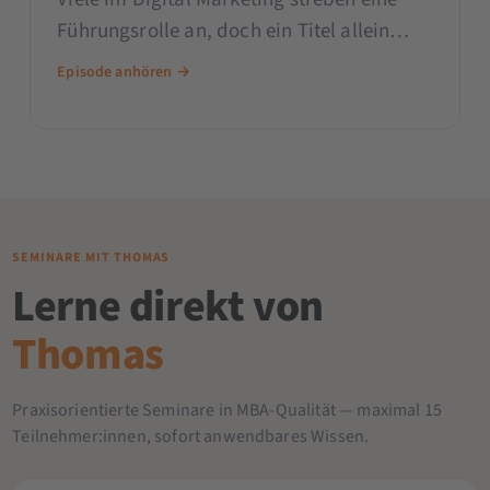
Führungsrolle an, doch ein Titel allein
macht noch keine gute Führung. In Folge
Episode anhören →
#160 des 121WATT Podcasts sprechen
Sarah und Christoph mit Thomas Verstege
(Co-Founder von Pasto Impact, Ex-
Amazon, 121WATT-Trainer) darüber, wie
man diesen Schritt wirklich meistert.
SEMINARE MIT THOMAS
Lerne direkt von
Thomas
Praxisorientierte Seminare in MBA-Qualität — maximal 15
Teilnehmer:innen, sofort anwendbares Wissen.