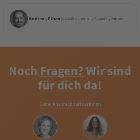
Andreas Pihan
Geschäftsführer und Founding Partner
Noch
Fragen?
Wir sind
für dich da!
Deine Ansprechpartnerinnen