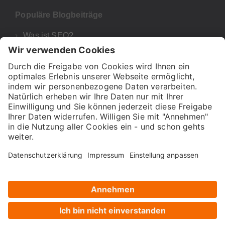
Populäre Blogbeiträge
Was ist SEO?
Google Analytics 4
UTM-Parameter Google Analytics & GA4
Was bedeutet E-A-T für deine SEO und Google?
H1, H2 & Co! – Wie wichtig sind Überschriften für
SEO?
Über uns
Presse
FAQ
Impressum
Datenschutz
AGB
Anmeldung Newsletter
Gepflegt und entwickelt mit sehr viel ♥ in München