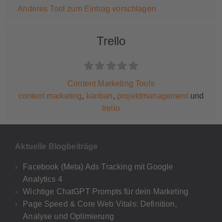
Anderes Tool zum Eintrag vorschlagen
Trello
Content Marketing Tools
content marketing
,
kanban
,
projektmanagement
und
trello
Aktuelle Blogbeiträge
Facebook (Meta) Ads Tracking mit Google
Analytics 4
Wichtige ChatGPT Prompts für dein Marketing
Page Speed & Core Web Vitals: Definition,
Analyse und Optimierung