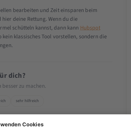
ellen bearbeiten und Zeit einsparen beim
 hier deine Rettung. Wenn du die
rmel schütteln kannst, dann kann
Hubspot
 kein klassisches Tool vorstellen, sondern die
ingen.
für dich?
ch besser zu machen.
eich
sehr hilfreich