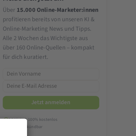
Über
15.000 Online-Marketer:innen
profitieren bereits von unseren KI &
Online-Marketing News und Tipps.
Alle 2 Wochen das Wichtigste aus
über 160 Online-Quellen – kompakt
für dich kuratiert.
14-tägig & 100% kostenlos
Jederzeit kündbar