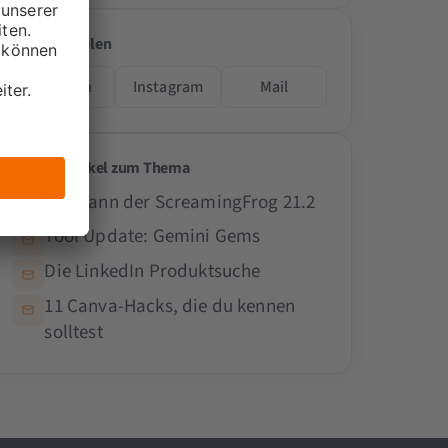
Artikel teilen
LinkedIn
Instagram
Mail
Weitere Artikel zum Thema
Das kann der ScreamingFrog 21.2
Tool Update: Gemini Gems
Die LinkedIn Produktsuche
11 Canva-Hacks, die du kennen
solltest