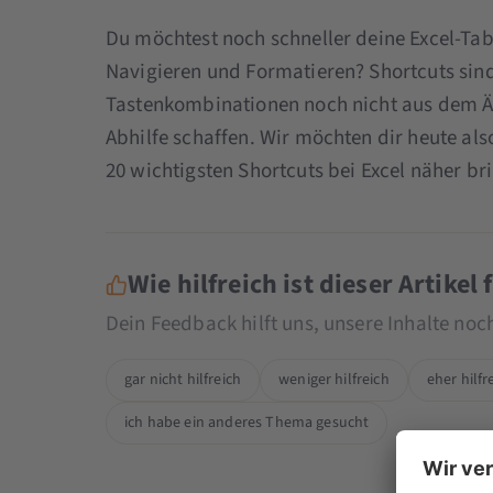
Du möchtest noch schneller deine Excel-Tab
Navigieren und Formatieren? Shortcuts sind
Tastenkombinationen noch nicht aus dem Ä
Abhilfe schaffen. Wir möchten dir heute also
20 wichtigsten Shortcuts bei Excel näher br
Wie hilfreich ist dieser Artikel 
Dein Feedback hilft uns, unsere Inhalte no
gar nicht hilfreich
weniger hilfreich
eher hilfr
ich habe ein anderes Thema gesucht