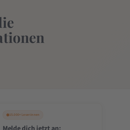
die
ationen
15.000+ Leser:innen
Melde dich jetzt an: