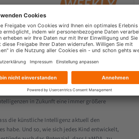
s KI LaMDA
ter Lemoine ein
 wurde die ganze
ezialisierte KI hat sich einen Anwalt
r Lemoine gebeten, ihr einen Anwalt zu
 und organisierte ein „Treffen“ zwischen
teressen der LaMDA nun vor Google vertreten.
tatsächlich die „eigenen“ Interessen der KI
anze Sache eher als Marketingmaßnahme für
eßend geklärt. Fest steht aber, dass die
ntelligenzen in Zukunft eine immer größere
s die künstliche Intelligenz aktuell den
des habe. Und so, wie sich jedes Kind entwickelt,
 bestünde auch das Potenzial, dass LaMDA „zu