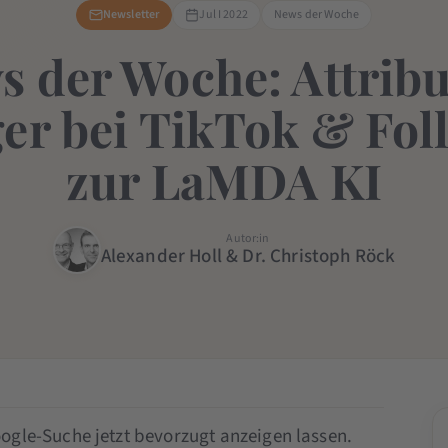
Newsletter
Jul I 2022
News der Woche
s der Woche: Attribu
er bei TikTok & Fol
zur LaMDA KI
Autor:in
Alexander Holl & Dr. Christoph Röck
ogle-Suche jetzt bevorzugt anzeigen lassen.