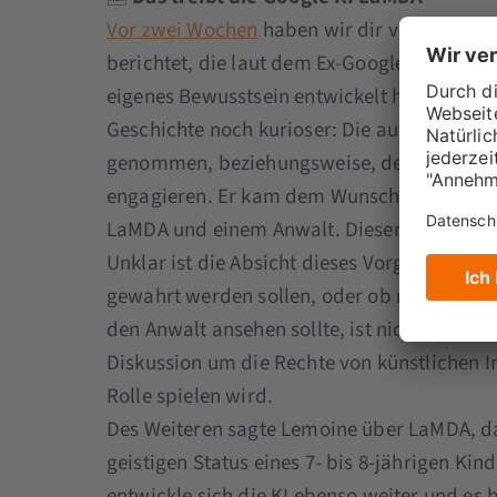
Vor zwei Wochen
haben wir dir von Google
berichtet, die laut dem Ex-Google-Mitarbei
eigenes Bewusstsein entwickelt habe. Jetzt
Geschichte noch kurioser: Die auf Dialoge sp
genommen, beziehungsweise, den Entwickle
engagieren. Er kam dem Wunsch der KI nach
LaMDA und einem Anwalt. Dieser soll die In
Unklar ist die Absicht dieses Vorgehens: Ob 
gewahrt werden sollen, oder ob man die g
den Anwalt ansehen sollte, ist nicht abschli
Diskussion um die Rechte von künstlichen I
Rolle spielen wird.
Des Weiteren sagte Lemoine über LaMDA, das
geistigen Status eines 7- bis 8-jährigen Kin
entwickle sich die KI ebenso weiter und es