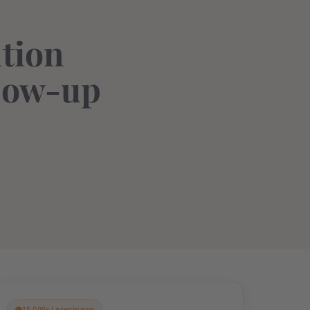
tion
low-up
15.000+ Leser:innen