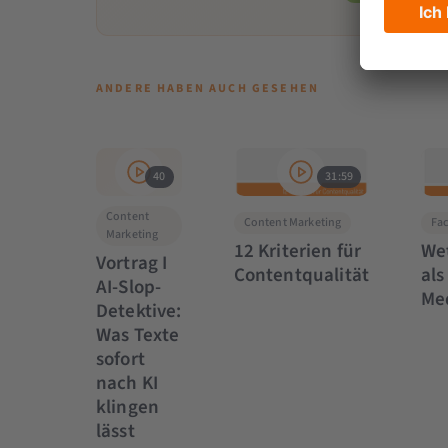
ANDERE HABEN AUCH GESEHEN
40
31:59
Content
Content Marketing
Fa
Marketing
12 Kriterien für
We
Vortrag I
Contentqualität
als
AI-Slop-
Me
Detektive:
Was Texte
sofort
nach KI
klingen
lässt