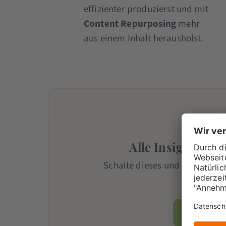
effizienter produzierst und mit
Content Repurposing
mehr
aus einem Inhalt herausholst.
Alle Insights mit
Schalte dieses und alle weiter
Team
-Mi
Jetzt Mi