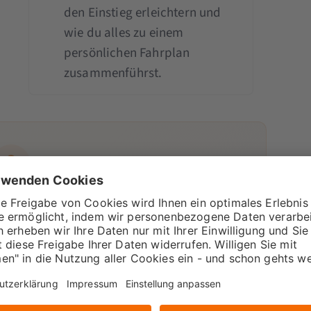
den Einstieg erleichtern und
wie du alles zu einem
persönlichen Fahrplan
zusammenführst.
 einer Mitgliedschaft
en Insights frei – mit der
Pro
- oder
tgliedschaft.
tglied werden