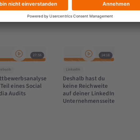
27:56
14:18
cebook
LinkedIn
ttbewerbsanalyse
Deshalb hast du
 Teil eines Social
keine Reichweite
dia Audits
auf deiner LinkedIn
Unternehmensseite