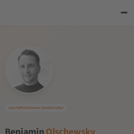
Geschäftsführender Gesellschafter
Benjamin
Olschewsky