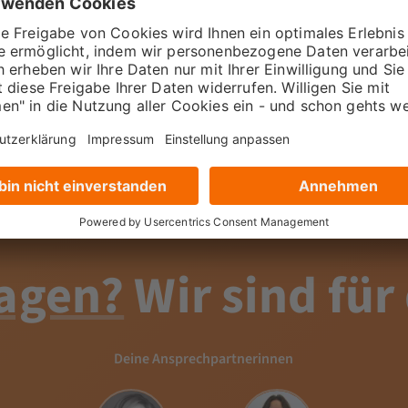
urch! Wir sprechen
timale Frequenz ist
agen?
Wir sind für
Deine Ansprechpartnerinnen