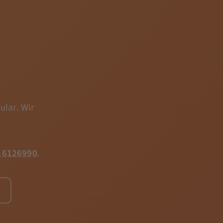
ular. Wir
16126990
.