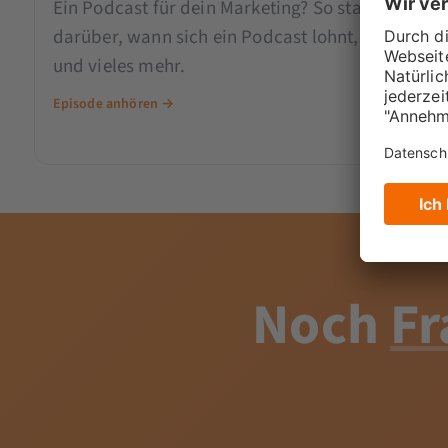
Ein Podcast für dein Marketing? So startest du d
darüber, wann sich ein Podcast lohnt, was die op
und vieles mehr.
Episode anhören →
Noch
Fr