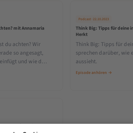
Podcast · 22.10.2023
achten? mit Annamaria
Think Big: Tipps für deine 
Herkt
st du achten? Wir
Think Big: Tipps für dei
rade so angesagt,
sprechen darüber, wie e
 einfügt und wie du
aussieht.
Episode anhören →
t Annamaria Herkt