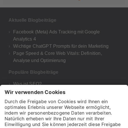
Aktuelle Blogbeiträge
Facebook (Meta) Ads Tracking mit Google
Analytics 4
Wichtige ChatGPT Prompts für dein Marketing
Page Speed & Core Web Vitals: Definition,
Analyse und Optimierung
Populäre Blogbeiträge
Was ist SEO?
Google Analytics 4
UTM-Parameter Google Analytics & GA4
Was bedeutet E-A-T für deine SEO und Google?
H1, H2 & Co! – Wie wichtig sind Überschriften für
SEO?