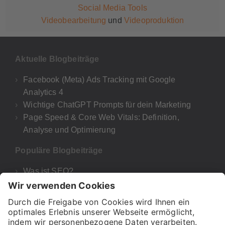
Social Media Tools
Videobearbeitung
und
Videoproduktion
Aktuelle Blogbeiträge
Facebook (Meta) Ads Tracking mit Google
Analytics 4
Wichtige ChatGPT Prompts für dein Marketing
Page Speed & Core Web Vitals: Definition,
Analyse und Optimierung
Populäre Blogbeiträge
Was ist SEO?
Google Analytics 4
UTM-Parameter Google Analytics & GA4
Was bedeutet E-A-T für deine SEO und Google?
H1, H2 & Co! – Wie wichtig sind Überschriften für