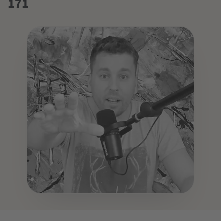
171
DOZENT:IN
Patrick Klingberg