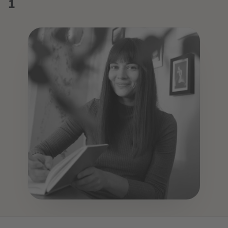
1
DOZENT:IN
Maria-Lena Matysik