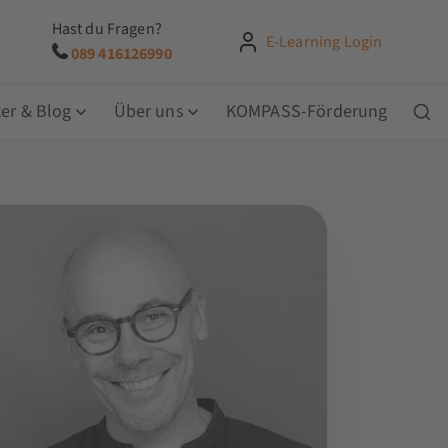
Hast du Fragen?
E-Learning Login
089 416126990
er & Blog
Über uns
KOMPASS-Förderung