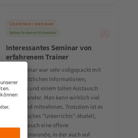
SEMINAR / WEBINAR
Online Texten mit KI Seminar
Interessantes Seminar von
erfahrenem Trainer
Das Seminar war sehr vollgepackt mit
vielen nützlichen Informationen,
Übungen und einem tollen Austausch
untereinander. Man kann wirklich viel
lernen und mitnehmen. Trotzdem ist es
kein typisches "Unterrichts"-Modell,
sondern auch eine offene
Diskussionsrunde, in der auch auf