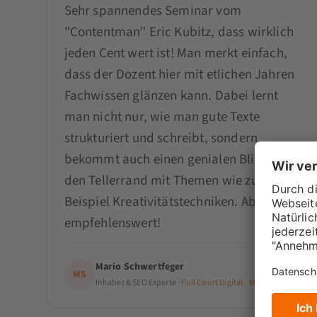
Sehr spannendes Seminar vom
"Contentman" Eric Kubitz, dass wirklich
jeden Cent wert ist! Man merkt einfach,
dass der Dozent hier mit etlichen Jahren
Fachwissen glänzen kann. Dabei lernt
man nicht nur, wie man gute Texte
strukturiert und schreibt, sondern
bekommt auch einen genialen Blick über
den Tellerrand mit Themen wie zum
Beispiel Kreativitätstechniken. Absolut
empfehlenswert!
Mario Schwertfeger
MS
Inhaber & SEO Experte ·
Full Court Digital - Mario Schwertfege