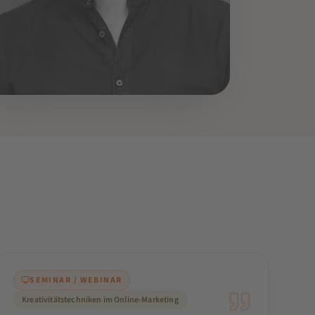
ENT:IN
c Kubitz
ing Editor Multichannel Publishing
SEMINAR / WEBINAR
Kreativitätstechniken im Online-Marketing