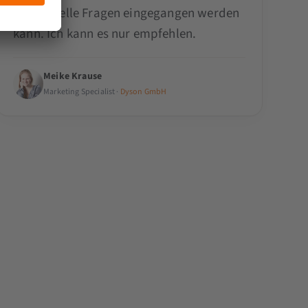
individuelle Fragen eingegangen werden
kann. Ich kann es nur empfehlen.
Meike Krause
Marketing Specialist ·
Dyson GmbH