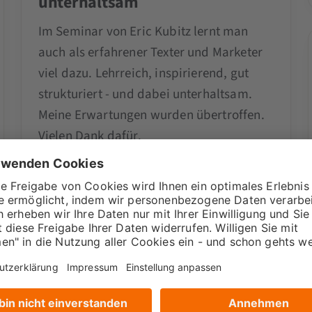
unterhaltsam
Im Seminar von Eric Kubitz lernt man
auch als erfahrener Texter und Marketer
viel dazu. Lehrreich, inspirierend, gut
strukturiert - und dabei unterhaltsam.
Meine Erwartungen wurden übertroffen.
Vielen Dank dafür.
Nelly Eliasberg
NE
Senior Strategic Agent ·
New Communication GmbH & Co. KG
SEMINAR / WEBINAR
r
Online Texten mit KI Seminar