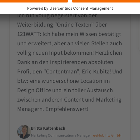
Absolut empfehlenswert!
Ich bin völlig begeistert von der
Weiterbildung "Online-Texten" über
121WATT: Ich habe mein Wissen bestätigt
und erweitert, aber an vielen Stellen auch
völlig neuen Input bekommen! Herzlichen
Dank an den inspirierenden absoluten
Profi, den "Contentman", Eric Kubitz! Und
btw: eine wunderschöne Location im
Design Office und ein toller Austausch
zwischen anderen Content und Marketing
Managern. Empfehlenswert!
Britta Kaltenbach
Marketing Communications Manager ·
eeMobility GmbH