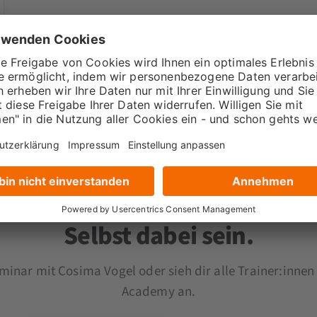
Selbst dabei sein.
minar mit Cosima Vogel oder sieh dir alle Trainer:inne
Academy an.