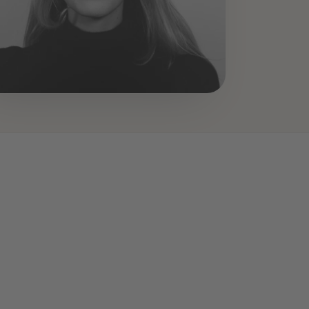
ENT:IN
ima Vogel
derin