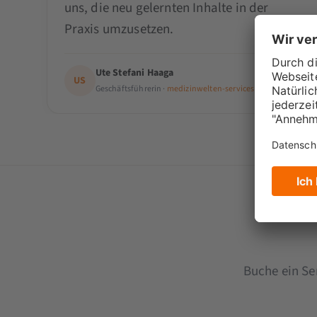
uns, die neu gelernten Inhalte in der
Praxis umzusetzen.
Ute Stefani Haaga
US
Geschäftsführerin ·
medizinwelten-services GmbH
Buche ein Se