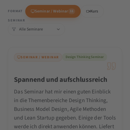
Christopher Waldner
Inhaber und Consultant
Seminar / Webinar
Kurs
FORMAT
11
SEMINAR
Design Thinking Seminar
SEMINAR / WEBINAR
Spannend und aufschlussreich
Das Seminar hat mir einen guten Einblick
in die Themenbereiche Design Thinking,
Business Model Design, Agile Methoden
und Lean Startup gegeben. Einige der Tools
werde ich direkt anwenden können. Liefert