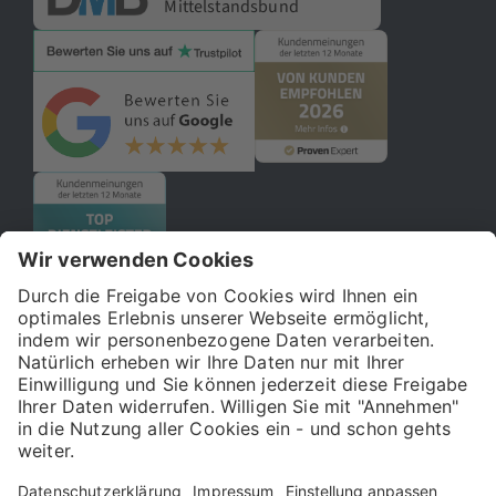
Mittelstandsbund
© 2026 121WATT GmbH
Über uns
Presse
FAQ
Impressum
Datenschutz
Allgemeine Geschäftsbedingungen