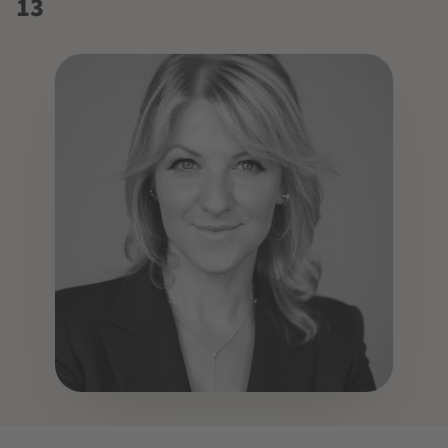
13
DOZENT:IN
Astrid Kramer