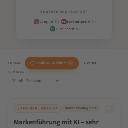
BEWERTE UNS AUCH AUF
G
Google
★ 5,0
PE
ProvenExpert
★ 5,0
KF
Kursfinder
★ 5,0
Seminar / Webinar
Kurs
FORMAT
1
SEMINAR
Markenführung mit KI
SEMINAR / WEBINAR
Markenführung mit KI – sehr