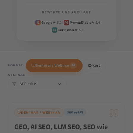
BEWERTE UNS AUCH AUF
G
Google
★ 5,0
PE
ProvenExpert
★ 5,0
KF
Kursfinder
★ 5,0
Seminar / Webinar
Kurs
FORMAT
24
SEMINAR
SEO mit KI
SEMINAR / WEBINAR
GEO, AI SEO, LLM SEO, SEO wie