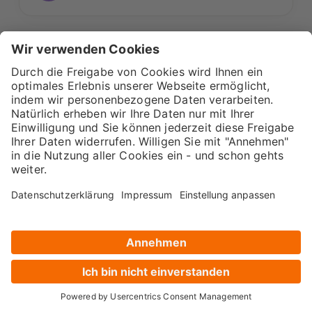
SEO mit KI
SEMINAR / WEBINAR
Toll, super informativ
Super kompetent, zugewandt, geduldig,
tolle Vorträge, sehr guter Praxisbezug.
Norbert Schell
NS
Senior Marketing Manager ·
Fuchs