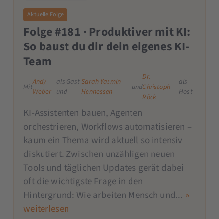
Aktuelle Folge
Folge #181 · Produktiver mit KI:
So baust du dir dein eigenes KI-
Team
Dr.
Andy
als Gast
Sarah-Yasmin
als
Mit
und
Christoph
Weber
und
Hennessen
Host
Röck
KI-Assistenten bauen, Agenten
orchestrieren, Workflows automatisieren –
kaum ein Thema wird aktuell so intensiv
diskutiert. Zwischen unzähligen neuen
Tools und täglichen Updates gerät dabei
oft die wichtigste Frage in den
Hintergrund: Wie arbeiten Mensch und...
»
weiterlesen