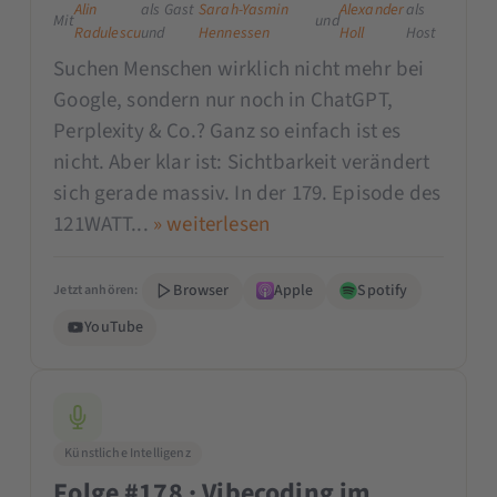
Alin
als Gast
Sarah-Yasmin
Alexander
als
Mit
und
Radulescu
und
Hennessen
Holl
Host
Suchen Menschen wirklich nicht mehr bei
Google, sondern nur noch in ChatGPT,
Perplexity & Co.? Ganz so einfach ist es
nicht. Aber klar ist: Sichtbarkeit verändert
sich gerade massiv. In der 179. Episode des
121WATT...
» weiterlesen
Browser
Apple
Spotify
Jetzt anhören:
YouTube
Künstliche Intelligenz
Folge #178 · Vibecoding im