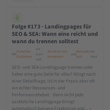
Folge #173 · Landingpages für
SEO & SEA: Wann eine reicht und
wann du trennen solltest
als
Franziska
Sarah-Yasmin
Alexander
als
Mit
Gast
und
Großmann
Hennessen
Holl
Host
und
SEO- und SEA-Landingpage trennen oder
lieber eine gute Seite für alles? Klingt nach
einer Detailfrage, ist in der Praxis aber oft
ein echter Ressourcen- und
Performancehebel: Denn nicht jede
zusätzliche Landingpage bringt
automatisch bessere Ergebnisse und...
»