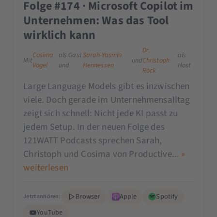
Folge #174 · Microsoft Copilot im
Unternehmen: Was das Tool
wirklich kann
Dr.
Cosima
als Gast
Sarah-Yasmin
als
Mit
und
Christoph
Vogel
und
Hennessen
Host
Röck
Large Language Models gibt es inzwischen
viele. Doch gerade im Unternehmensalltag
zeigt sich schnell: Nicht jede KI passt zu
jedem Setup. In der neuen Folge des
121WATT Podcasts sprechen Sarah,
Christoph und Cosima von Productive...
»
weiterlesen
Browser
Apple
Spotify
Jetzt anhören:
YouTube