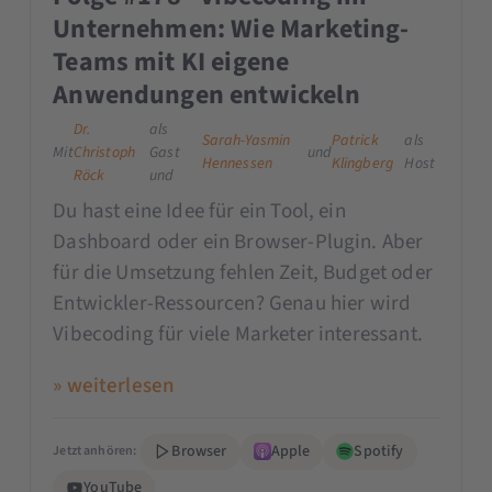
Unternehmen: Wie Marketing-
Teams mit KI eigene
Anwendungen entwickeln
Dr.
als
Sarah-Yasmin
Patrick
als
Mit
Christoph
Gast
und
Hennessen
Klingberg
Host
Röck
und
Du hast eine Idee für ein Tool, ein
Dashboard oder ein Browser-Plugin. Aber
für die Umsetzung fehlen Zeit, Budget oder
Entwickler-Ressourcen? Genau hier wird
Vibecoding für viele Marketer interessant.
» weiterlesen
Browser
Apple
Spotify
Jetzt anhören:
YouTube