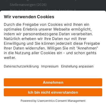
Stellenanzeigen (2026)
Meta Ads Manager mit Google Analytics 4
verknüpfen und von automatisierten Kosten-
Umsatz-Analysen profitieren: So geht’s
KI-Tools: Die besten Anwendungen für dein
Marketing
Populäre Blogbeiträge
Was ist SEO?
Google Analytics 4
UTM-Parameter Google Analytics & GA4
Was bedeutet E-A-T für deine SEO und Google?
H1, H2 & Co! – Wie wichtig sind Überschriften für
SEO?