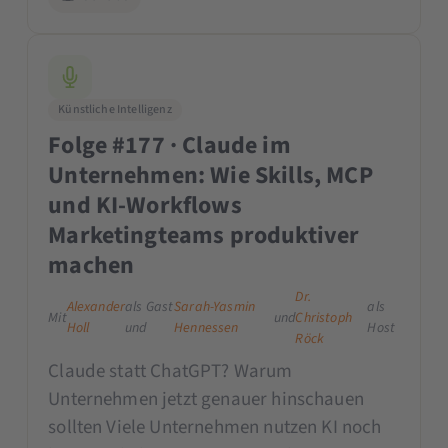
Künstliche Intelligenz
Folge #177 · Claude im
Unternehmen: Wie Skills, MCP
und KI-Workflows
Marketingteams produktiver
machen
Dr.
Alexander
als Gast
Sarah-Yasmin
als
Mit
und
Christoph
Holl
und
Hennessen
Host
Röck
Claude statt ChatGPT? Warum
Unternehmen jetzt genauer hinschauen
sollten Viele Unternehmen nutzen KI noch