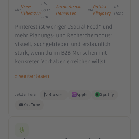
als
Neele
Sarah-Yasmin
Patrick
als
Mit
Gast
und
Hehemann
Hennessen
Klingberg
Host
und
Pinterest ist weniger „Social Feed“ und
mehr Planungs- und Recherchemodus:
visuell, suchgetrieben und erstaunlich
stark, wenn du im B2B Menschen mit
konkreten Vorhaben erreichen willst.
» weiterlesen
Browser
Apple
Spotify
Jetzt anhören:
YouTube