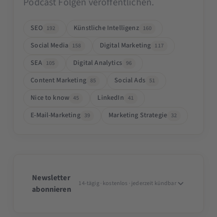
Podcast Folgen veröffentlichen.
SEO
Künstliche Intelligenz
192
160
Social Media
Digital Marketing
158
117
SEA
Digital Analytics
105
96
Content Marketing
Social Ads
85
51
Nice to know
LinkedIn
45
41
E-Mail-Marketing
Marketing Strategie
39
32
Newsletter
14-tägig · kostenlos · jederzeit kündbar
abonnieren