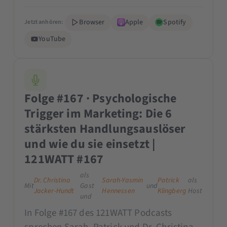
Browser
Apple
Spotify
Jetzt anhören:
YouTube
Folge #167 · Psychologische
Trigger im Marketing: Die 6
stärksten Handlungsauslöser
und wie du sie einsetzt |
121WATT #167
als
Dr. Christina
Sarah-Yasmin
Patrick
als
Mit
Gast
und
Jacker-Hundt
Hennessen
Klingberg
Host
und
In Folge #167 des 121WATT Podcasts