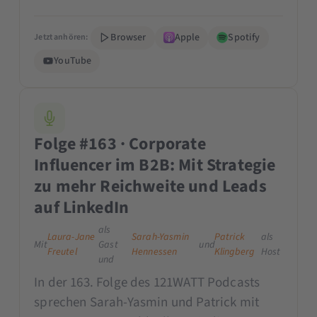
Browser
Apple
Spotify
Jetzt anhören:
YouTube
Folge #163 · Corporate
Influencer im B2B: Mit Strategie
zu mehr Reichweite und Leads
auf LinkedIn
als
Laura-Jane
Sarah-Yasmin
Patrick
als
Mit
Gast
und
Freutel
Hennessen
Klingberg
Host
und
In der 163. Folge des 121WATT Podcasts
sprechen Sarah-Yasmin und Patrick mit