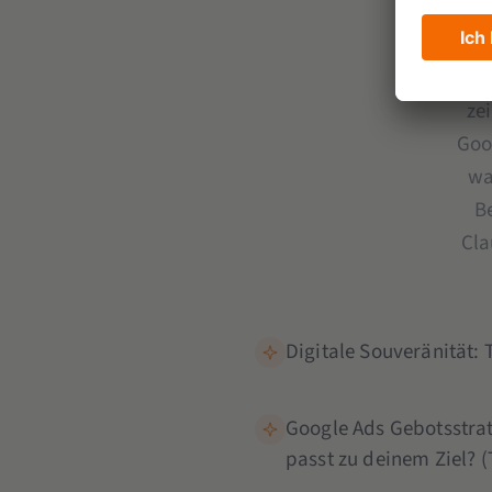
Wusst
al
ze
Goo
wa
B
Cla
Digitale Souveränität:
Google Ads Gebotsstrat
passt zu deinem Ziel? (T