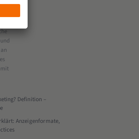
sparen
abe
che
 und
 an
es
 mit
eting? Definition –
le
rklärt: Anzeigenformate,
ctices