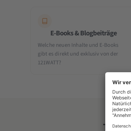
E-Books & Blogbeiträge
Welche neuen Inhalte und E-Books
gibt es direkt und exklusiv von der
121WATT?
Theme