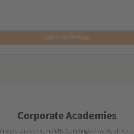
ortgeschrittene
tene
ene
rnehmen
 Seminar
anagement
Weiter zur Anfrage
chulung
Schulung
arketing
anagement
rnehmen
Corporate Academies
konzipieren auch komplette Schulungskonzepte als Corp