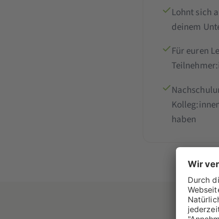
Lohnt sich 
deinem Unt
Für euren L
Teilnehmer:
Nachschulu
Kolleg:inne
haben