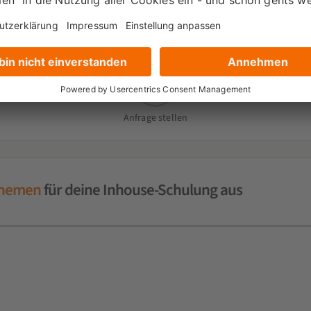
s Inhouse-Seminar interessier
2
Anfrage stellen
themen
für deine Inhouse-Schulung aus