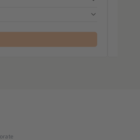
Zurüc
orate