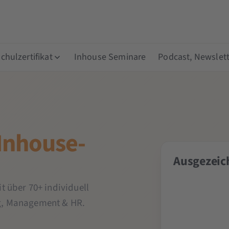
hulzertifikat
Inhouse Seminare
Podcast, Newslett
Inhouse-
Ausgezeich
t über 70+ individuell
g, Management & HR.