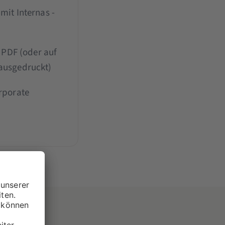
mit Internas -
s PDF (oder auf
ausgedruckt)
rporate