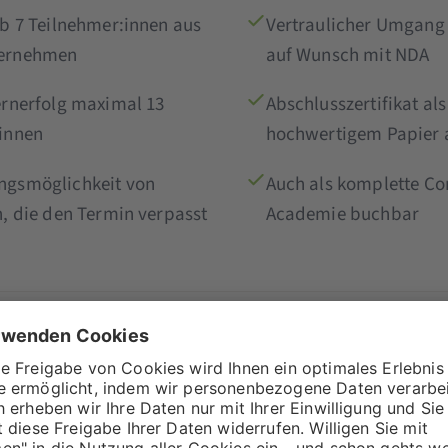
ab 7 Teilnehmer:innen aus
Vertraulicher Umgang 
ernehmen
auf Wunsch mit NDA
ernerfolg maximal 13
Abschlusszertifikat al
innen
hochwertigem Papier 
ngsmöglichkeit von
Auch als komplette Co
n, die den Termin verpasst
Academie buchbar