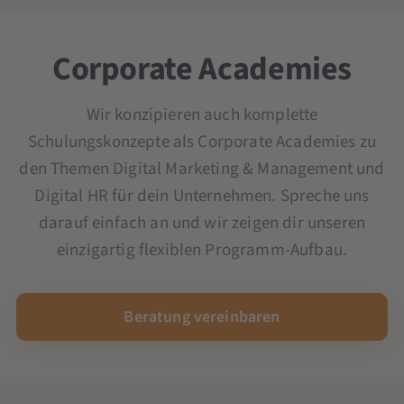
Microsoft Copilot-Schulung
Ad Creation Seminar
OKR Seminar
YouTube Marketing Seminar
Scrum und Kanban Seminar
Corporate Academies
Seminar und Schulung KI im Unternehmen
Wir konzipieren auch komplette
Schulungskonzepte als Corporate Academies zu
den Themen Digital Marketing & Management und
Digital HR für dein Unternehmen. Spreche uns
darauf einfach an und wir zeigen dir unseren
einzigartig flexiblen Programm-Aufbau.
Beratung vereinbaren