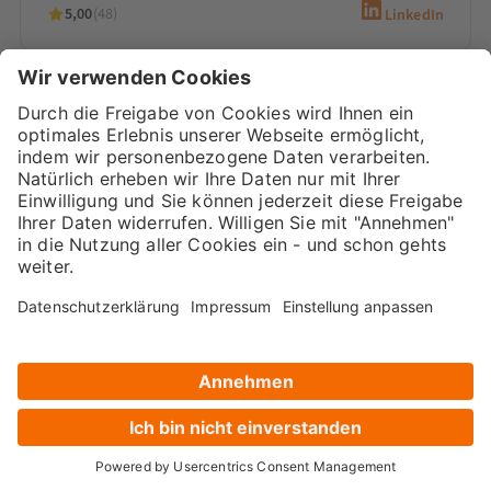
5,00
(48)
LinkedIn
Sarah-Yasmin Hennessen
Digital Marketing Beraterin &
Inhaberin
Sarah-Yasmin Hennessen ist Expertin für
Content-Marketing, digitales Recruiting und
den Einsatz von KI. Als Beraterin bei
Marketana entwickelt sie seit 2020
maßgeschneiderte…
5,00
(66)
LinkedIn