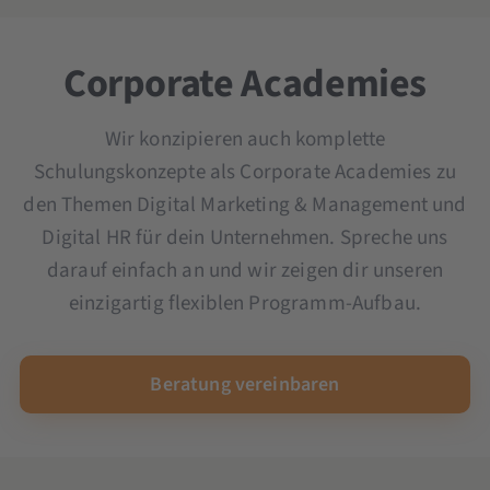
Microsoft Copilot-Schulung
Ad Creation Seminar
OKR Seminar
YouTube Marketing Seminar
Scrum und Kanban Seminar
Corporate Academies
Seminar und Schulung KI im Unternehmen
Wir konzipieren auch komplette
Schulungskonzepte als Corporate Academies zu
den Themen Digital Marketing & Management und
Digital HR für dein Unternehmen. Spreche uns
darauf einfach an und wir zeigen dir unseren
einzigartig flexiblen Programm-Aufbau.
Beratung vereinbaren