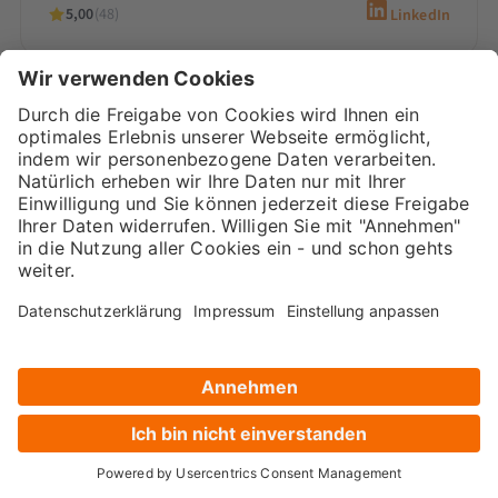
5,00
(48)
LinkedIn
Sarah-Yasmin Hennessen
Digital Marketing Beraterin &
Inhaberin
Sarah-Yasmin Hennessen ist Expertin für
Content-Marketing, digitales Recruiting und
den Einsatz von KI. Als Beraterin bei
Marketana entwickelt sie seit 2020
maßgeschneiderte…
5,00
(66)
LinkedIn