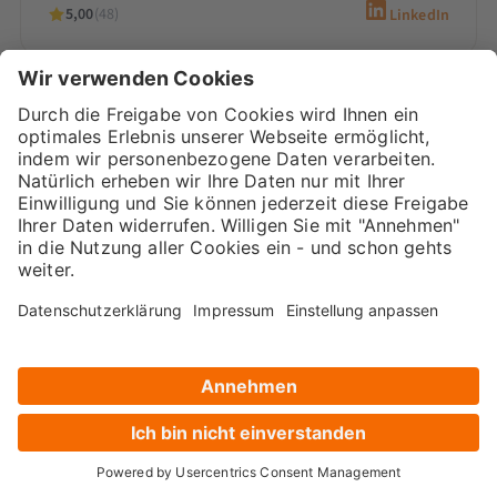
5,00
(48)
LinkedIn
Sarah-Yasmin Hennessen
Digital Marketing Beraterin &
Inhaberin
Sarah-Yasmin Hennessen ist Expertin für
Content-Marketing, digitales Recruiting und
den Einsatz von KI. Als Beraterin bei
Marketana entwickelt sie seit 2020
maßgeschneiderte…
5,00
(66)
LinkedIn