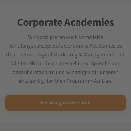
Microsoft Copilot-Schulung
Ad Creation Seminar
OKR Seminar
YouTube Marketing Seminar
Scrum und Kanban Seminar
Corporate Academies
Seminar und Schulung KI im Unternehmen
Wir konzipieren auch komplette
Schulungskonzepte als Corporate Academies zu
den Themen Digital Marketing & Management und
Digital HR für dein Unternehmen. Spreche uns
darauf einfach an und wir zeigen dir unseren
einzigartig flexiblen Programm-Aufbau.
Beratung vereinbaren