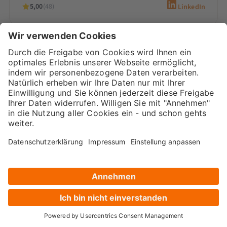
5,00
(48)
LinkedIn
Sarah-Yasmin Hennessen
Digital Marketing Beraterin &
Inhaberin
Sarah-Yasmin Hennessen ist Expertin für
Content-Marketing, digitales Recruiting und
den Einsatz von KI. Als Beraterin bei
Marketana entwickelt sie seit 2020
maßgeschneiderte…
5,00
(66)
LinkedIn