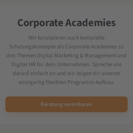
Microsoft Copilot-Schulung
Ad Creation Seminar
OKR Seminar
YouTube Marketing Seminar
Scrum und Kanban Seminar
Corporate Academies
Seminar und Schulung KI im Unternehmen
Wir konzipieren auch komplette
Schulungskonzepte als Corporate Academies zu
den Themen Digital Marketing & Management und
Digital HR für dein Unternehmen. Spreche uns
darauf einfach an und wir zeigen dir unseren
einzigartig flexiblen Programm-Aufbau.
Beratung vereinbaren