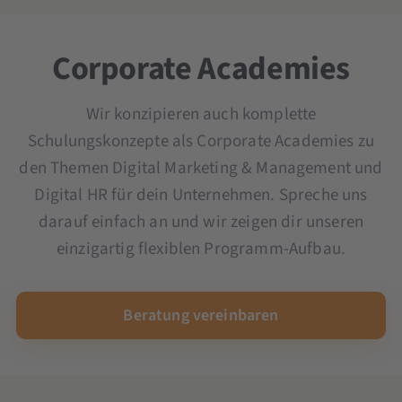
Microsoft Copilot-Schulung
Ad Creation Seminar
OKR Seminar
YouTube Marketing Seminar
Scrum und Kanban Seminar
Corporate Academies
Seminar und Schulung KI im Unternehmen
Wir konzipieren auch komplette
Schulungskonzepte als Corporate Academies zu
den Themen Digital Marketing & Management und
Digital HR für dein Unternehmen. Spreche uns
darauf einfach an und wir zeigen dir unseren
einzigartig flexiblen Programm-Aufbau.
Beratung vereinbaren