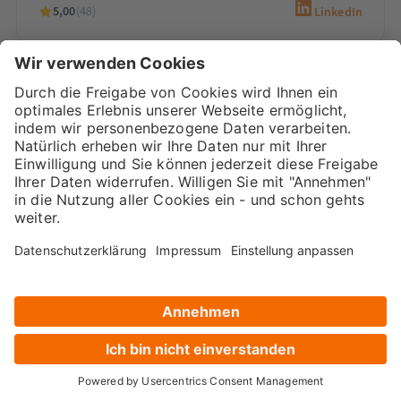
5,00
(48)
LinkedIn
Sarah-Yasmin Hennessen
Digital Marketing Beraterin &
Inhaberin
Sarah-Yasmin Hennessen ist Expertin für
Content-Marketing, digitales Recruiting und
den Einsatz von KI. Als Beraterin bei
Marketana entwickelt sie seit 2020
maßgeschneiderte…
5,00
(66)
LinkedIn