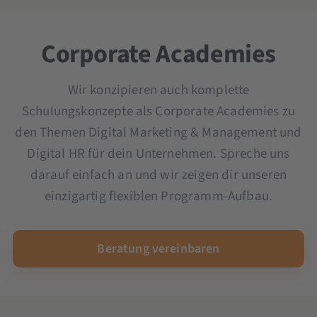
Microsoft Copilot-Schulung
Ad Creation Seminar
OKR Seminar
YouTube Marketing Seminar
Scrum und Kanban Seminar
Corporate Academies
Seminar und Schulung KI im Unternehmen
Wir konzipieren auch komplette
Schulungskonzepte als Corporate Academies zu
den Themen Digital Marketing & Management und
Digital HR für dein Unternehmen. Spreche uns
darauf einfach an und wir zeigen dir unseren
einzigartig flexiblen Programm-Aufbau.
Beratung vereinbaren