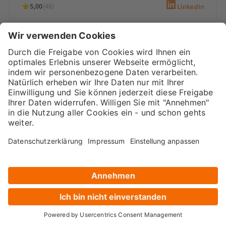
5,00
(48)
LinkedIn
Sarah-Yasmin Hennessen
Digital Marketing Beraterin &
Inhaberin
Sarah-Yasmin Hennessen ist Expertin für
Content-Marketing, digitales Recruiting und
den Einsatz von KI. Als Beraterin bei
Marketana entwickelt sie seit 2020
maßgeschneiderte…
5,00
(66)
LinkedIn