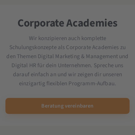
Microsoft Copilot-Schulung
Ad Creation Seminar
OKR Seminar
YouTube Marketing Seminar
Scrum und Kanban Seminar
Corporate Academies
Seminar und Schulung KI im Unternehmen
Wir konzipieren auch komplette
Schulungskonzepte als Corporate Academies zu
den Themen Digital Marketing & Management und
Digital HR für dein Unternehmen. Spreche uns
darauf einfach an und wir zeigen dir unseren
einzigartig flexiblen Programm-Aufbau.
Beratung vereinbaren