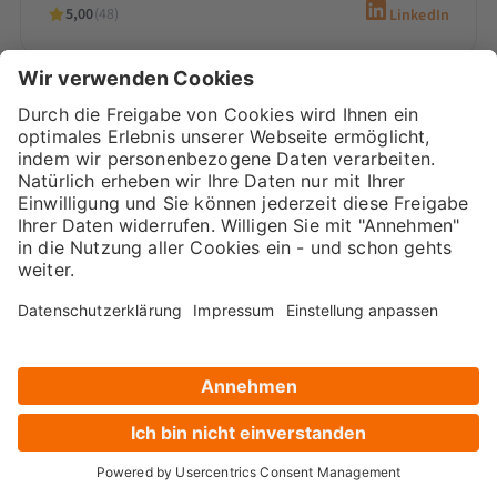
5,00
(48)
LinkedIn
Sarah-Yasmin Hennessen
Digital Marketing Beraterin &
Inhaberin
Sarah-Yasmin Hennessen ist Expertin für
Content-Marketing, digitales Recruiting und
den Einsatz von KI. Als Beraterin bei
Marketana entwickelt sie seit 2020
maßgeschneiderte…
5,00
(66)
LinkedIn