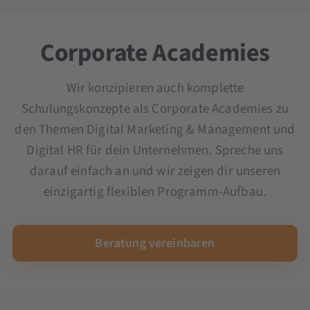
Microsoft Copilot-Schulung
Ad Creation Seminar
OKR Seminar
YouTube Marketing Seminar
Scrum und Kanban Seminar
Corporate Academies
Seminar und Schulung KI im Unternehmen
Wir konzipieren auch komplette
Schulungskonzepte als Corporate Academies zu
den Themen Digital Marketing & Management und
Digital HR für dein Unternehmen. Spreche uns
darauf einfach an und wir zeigen dir unseren
einzigartig flexiblen Programm-Aufbau.
Beratung vereinbaren