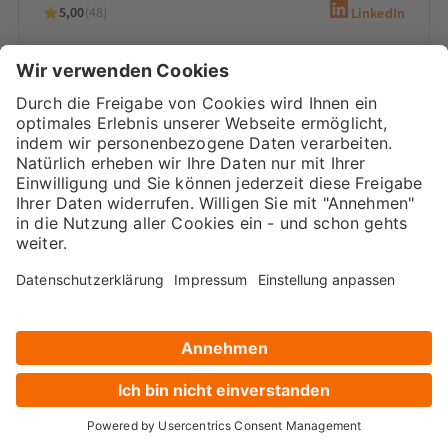
5,00
(48)
LinkedIn
Sarah-Yasmin Hennessen
Digital Marketing Beraterin &
Inhaberin
Sarah-Yasmin Hennessen ist Expertin für
Content-Marketing, digitales Recruiting und
den Einsatz von KI. Als Beraterin bei
Marketana entwickelt sie seit 2020
maßgeschneiderte…
5,00
(66)
LinkedIn