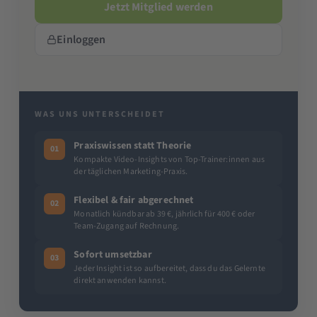
Jetzt Mitglied werden
Einloggen
WAS UNS UNTERSCHEIDET
Praxiswissen statt Theorie
01
Kompakte Video-Insights von Top-Trainer:innen aus
der täglichen Marketing-Praxis.
Flexibel & fair abgerechnet
02
Monatlich kündbar ab 39 €, jährlich für 400 € oder
Team-Zugang auf Rechnung.
Sofort umsetzbar
03
Jeder Insight ist so aufbereitet, dass du das Gelernte
direkt anwenden kannst.