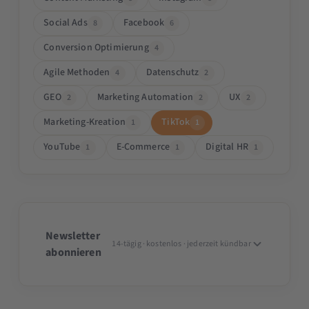
Social Ads
Facebook
8
6
Conversion Optimierung
4
Agile Methoden
Datenschutz
4
2
GEO
Marketing Automation
UX
2
2
2
Marketing-Kreation
TikTok
1
1
YouTube
E-Commerce
Digital HR
1
1
1
Newsletter
14-tägig · kostenlos · jederzeit kündbar
abonnieren