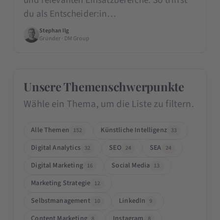
und relevanten Einsatzbereiche. So triffst
du als Entscheider:in…
Stephan Ilg
Gründer · DM Group
Unsere Themenschwerpunkte
Wähle ein Thema, um die Liste zu filtern.
Alle Themen
Künstliche Intelligenz
152
33
Digital Analytics
SEO
SEA
32
24
24
Digital Marketing
Social Media
16
13
Marketing Strategie
12
Selbstmanagement
LinkedIn
10
9
Content Marketing
Instagram
8
8