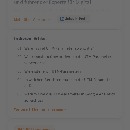
und führender Experte für Digital
Marketing und Künstliche Intelligenz. Seit
den 90er Jahren prägt er die Branche und
LinkedIn-Profil
Mehr über Alexander
schult namhafte Unternehmen wie den
TÜV, ADAC oder Mercedes Benz. Als Dozent
In diesem Artikel
an Universitäten wie der TU München, als
Warum sind UTM-Parameter so wichtig?
Beirat der SMX und als Speaker auf der
Wie kannst du überprüfen, ob du UTM-Parameter
OMR teilt er sein Praxiswissen. Alexander
verwendest?
begeistert durch seine Fähigkeit, komplexe
Wie erstelle ich UTM-Parameter?
Themen verständlich zu vermitteln und
In welchen Berichten tauchen die UTM-Parameter
innovative Lösungen für das Digital
auf?
Marketing & KI zu bieten.
Warum sind die UTM-Parameter in Google Analytics
so wichtig?
Weitere 1 Themen anzeigen
15.000+ Leser:innen