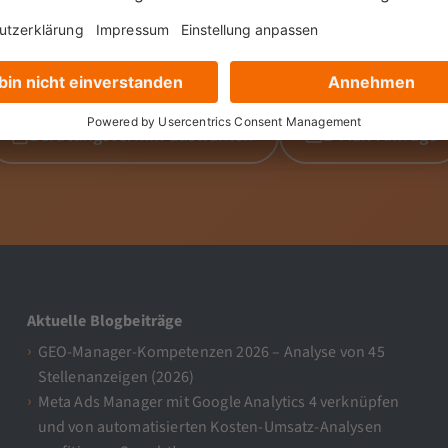
melden uns schnellstmöglich bei dir.
r montags bis freitags, 09:00 – 17:00 Uhr unter
+49 89 4
Beratungstermin auswählen
E-Mail-Anfrage
Aktuelle Blogbeiträge
GEO-Manager-Kompetenzen 2026 – Analyse von 45
Stellenanzeigen (2026)
Meta Ads Manager mit Google Analytics 4 verknüpfen
und von automatisierten Kosten-Umsatz-Analysen