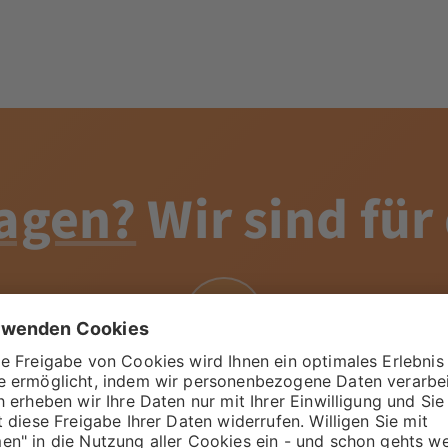
agen?
Wir sind für
Luca Seeor
ine bevorzugte Kontaktmethode oder nutze unser Form