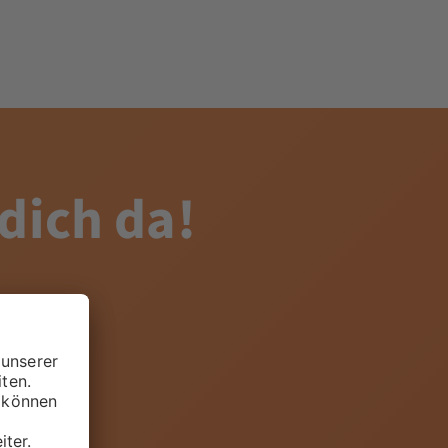
 dich da!
ular. Wir