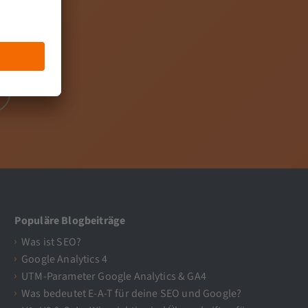
16126990
.
Populäre Blogbeiträge
Was ist SEO?
Google Analytics 4
UTM-Parameter Google Analytics & GA4
Was bedeutet E-A-T für deine SEO und Google?