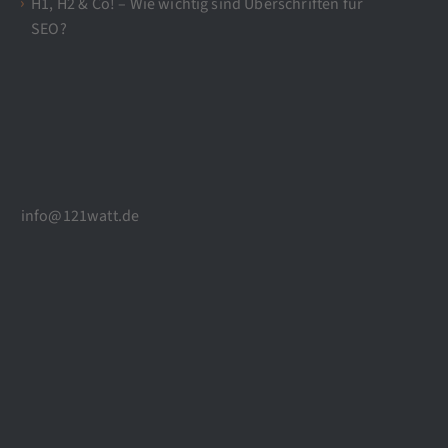
H1, H2 & Co! – Wie wichtig sind Überschriften für
SEO?
info@121watt.de