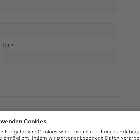
Ort *
r Rechnung? In diesem Feld ist Platz für alles, was dir
t wurde.