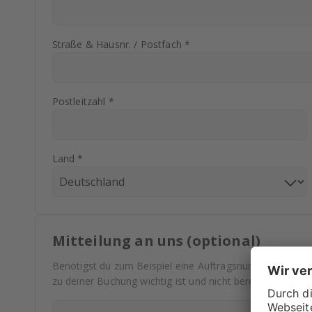
Straße & Hausnr. / Postfach *
Postleitzahl *
Land *
Mitteilung an uns (optional)
Benötigst du zum Beispiel eine Auftragsnummer auf deine
zu deiner Buchung wichtig ist und nicht bereits abgefrag