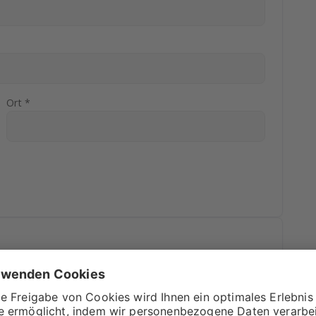
Ort *
r Rechnung? In diesem Feld ist Platz für alles, was dir
t wurde.