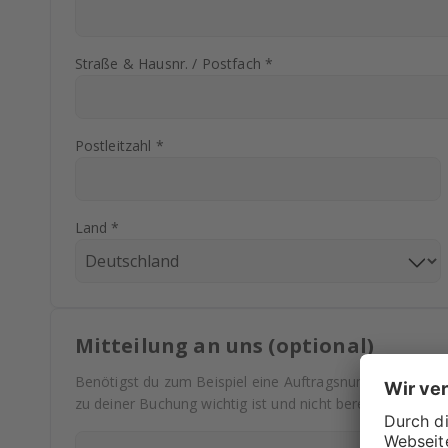
Straße & Hausnr. / Postfach *
Postleitzahl *
Land *
Mitteilung an uns (optional)
Benötigst du zum Beispiel eine Auftragsnummer auf deine
zu deiner Buchung wichtig ist und nicht bereits abgefrag