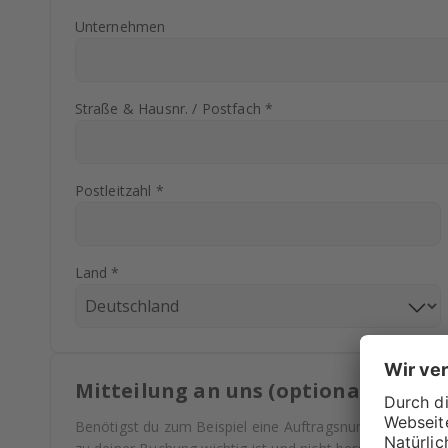
Unternehmen
Straße & Hausnr. / Postfach *
Postleitzahl *
Land *
Mitteilung an uns (optional)
Benötigst du zum Beispiel eine Auftragsnummer auf deine