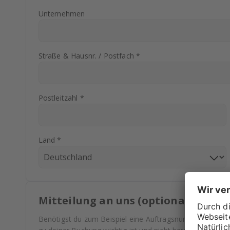
Unternehmen
Straße & Hausnr. / Postfach *
Postleitzahl *
Land *
Mitteilung an uns (optional)
Benötigst du zum Beispiel eine Auftragsnummer auf deine