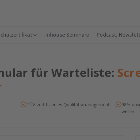
hulzertifikat
Inhouse Seminare
Podcast, Newslett
lar für Warteliste:
Scr
r
TÜV-zertifiziertes Qualitätsmanagement
98% unse
weiter