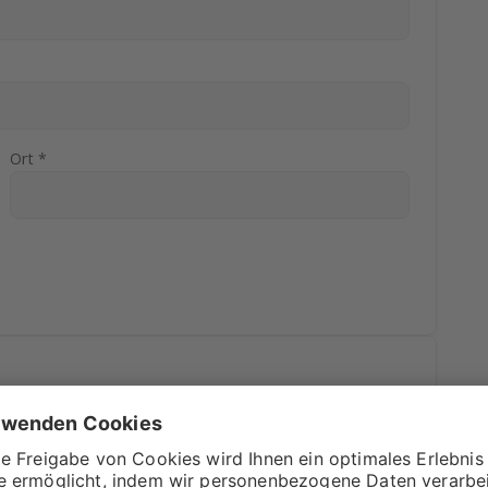
Ort *
r Rechnung? In diesem Feld ist Platz für alles, was dir
t wurde.