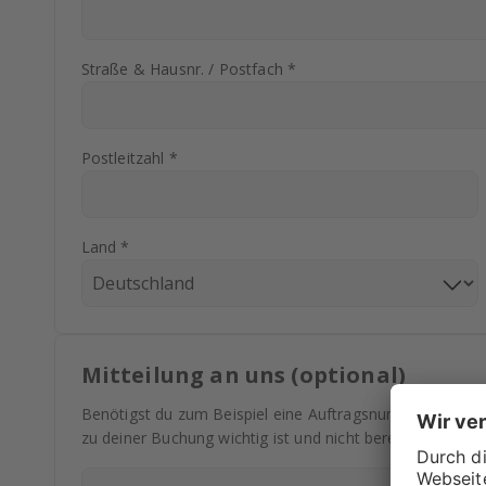
Straße & Hausnr. / Postfach *
Postleitzahl *
Land *
Mitteilung an uns (optional)
Benötigst du zum Beispiel eine Auftragsnummer auf deine
zu deiner Buchung wichtig ist und nicht bereits abgefrag